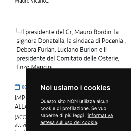
Mauro Vicario...
07.03.2026
14:15
Noi usiamo i cookies
IMPRESE. BORDIN: 200 ANNI OSTERIA
Questo sito NON utilizza alcun
ALLA PASSEGGIATA, ANIMA DEL FRIULI
cookie di profilazione. Se vuoi
saperne di più leggi l'
informativa
(ACON) Pocenia, 7 mar - "Duecento anni di
estesa sull'uso dei cookie
.
attività non sono solo un traguardo per un