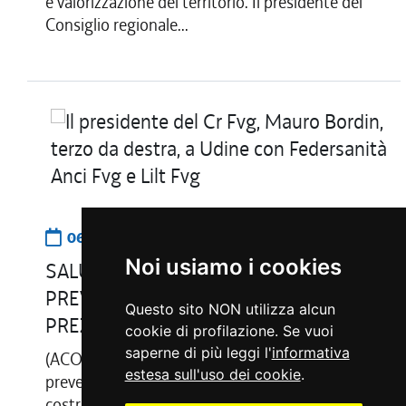
e valorizzazione del territorio. Il presidente del
Consiglio regionale...
06.07.2026
13:08
Noi usiamo i cookies
SALUTE. BORDIN A FEDERSANITÀ-LILT:
PREVENZIONE È INVESTIMENTO
Questo sito NON utilizza alcun
PREZIOSO
cookie di profilazione. Se vuoi
saperne di più leggi l'
informativa
(ACON) Udine, 6 lug - Rafforzare la cultura della
estesa sull'uso dei cookie
.
prevenzione, promuovere stili di vita sani e
costruire una rete sempre più capillare tra