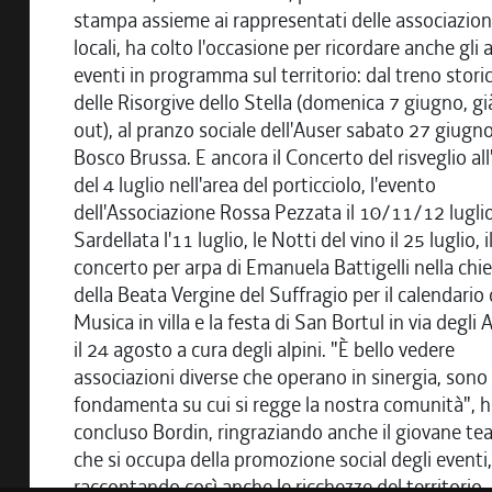
stampa assieme ai rappresentati delle associazion
locali, ha colto l'occasione per ricordare anche gli a
eventi in programma sul territorio: dal treno stori
delle Risorgive dello Stella (domenica 7 giugno, gi
out), al pranzo sociale dell'Auser sabato 27 giugno
Bosco Brussa. E ancora il Concerto del risveglio all
del 4 luglio nell'area del porticciolo, l'evento
dell'Associazione Rossa Pezzata il 10/11/12 luglio
Sardellata l'11 luglio, le Notti del vino il 25 luglio, i
concerto per arpa di Emanuela Battigelli nella chi
della Beata Vergine del Suffragio per il calendario 
Musica in villa e la festa di San Bortul in via degli A
il 24 agosto a cura degli alpini. "È bello vedere
associazioni diverse che operano in sinergia, sono 
fondamenta su cui si regge la nostra comunità", h
concluso Bordin, ringraziando anche il giovane t
che si occupa della promozione social degli eventi,
raccontando così anche le ricchezze del territorio.