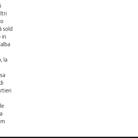
i
ltri
co
à sold
 in
'alba
, la
l
esa
di
rtieri
le
a
eam