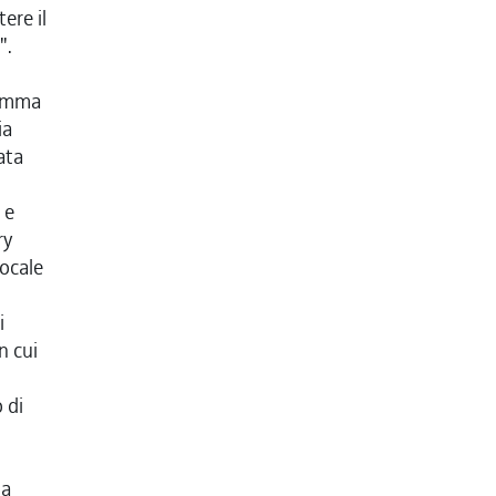
ere il
".
ramma
ia
ata
 e
ry
locale
i
n cui
 di
za