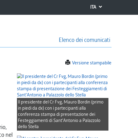
ITA
Elenco dei comunicati
Versione stampabile
Il presidente del Cr Fvg, Mauro Bordin (primo
in piedi da dx) con i partecipanti alla
conferenza stampa di presentazione dei
Festeggiamenti di Sant'Antonio a Palazzolo
io,
dello Stella
to nel