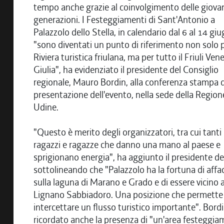
tempo anche grazie al coinvolgimento delle giova
generazioni. I Festeggiamenti di Sant'Antonio a
Palazzolo dello Stella, in calendario dal 6 al 14 gi
"sono diventati un punto di riferimento non solo p
Riviera turistica friulana, ma per tutto il Friuli Ven
Giulia", ha evidenziato il presidente del Consiglio
regionale, Mauro Bordin, alla conferenza stampa d
presentazione dell'evento, nella sede della Region
Udine.
"Questo è merito degli organizzatori, tra cui tanti
ragazzi e ragazze che danno una mano al paese e
sprigionano energia", ha aggiunto il presidente del
sottolineando che "Palazzolo ha la fortuna di affac
sulla laguna di Marano e Grado e di essere vicino 
Lignano Sabbiadoro. Una posizione che permette 
intercettare un flusso turistico importante". Bord
ricordato anche la presenza di "un'area festeggia