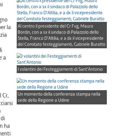
ni
ugno
Al centro il presidente del Cr Fvg, Mauro
er la
Bordin, con a sx il sindaco di Palazzolo dello
ezia
Stella, Franco D'Altilia, e a dx il vicepresidente
del Comitato festeggiamenti, Gabriele Buratto
i
e a
I volantini dei Festeggiamenti di Sant'Antonio
Un momento della conferenza stampa nella
 Cr,
sede della Regione a Udine
ciarsi
a
di
in ha
menti