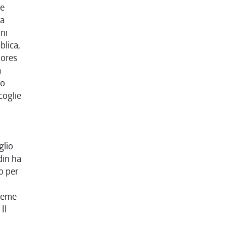
se
ea
ni
blica,
tores
a
io
coglie
glio
din ha
o per
sieme
Il