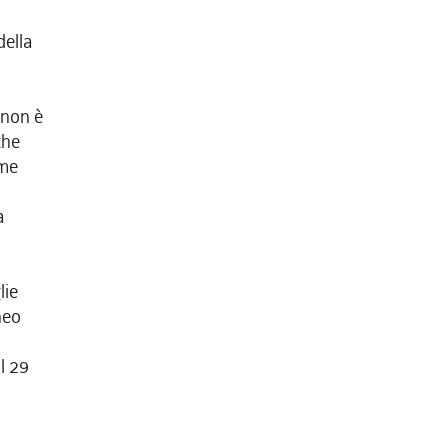
della
 non è
che
ome
a
lie
neo
l 29