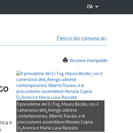
ITA
Elenco dei comunicati
Versione stampabile
NGO
Il presidetne del Cr Fvg, Mauro Bordin, con il
camerarius dell¿Arengo udinese
contemporaneo, Alberto Travain, e le
ica e
procuratores assembleari Renata Capria
D¿Aronco e Maria Luisa Ranzato
e