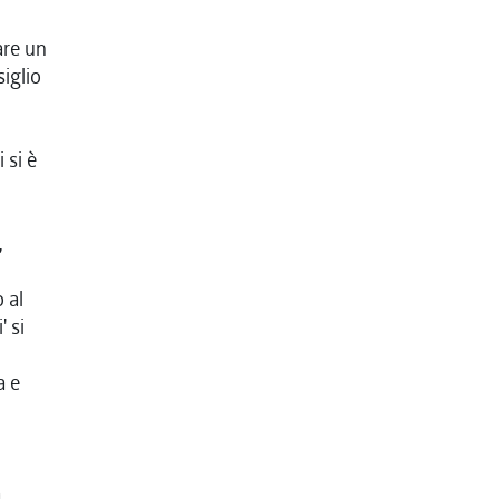
are un
iglio
 si è
,
 al
 si
a e
a