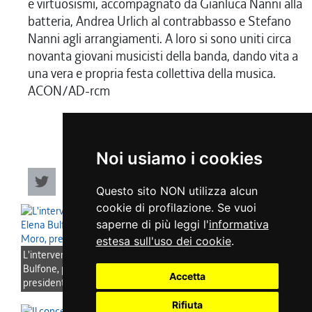
e virtuosismi, accompagnato da Gianluca Nanni alla
batteria, Andrea Urlich al contrabbasso e Stefano
Nanni agli arrangiamenti. A loro si sono uniti circa
novanta giovani musicisti della banda, dando vita a
una vera e propria festa collettiva della musica.
ACON/AD-rcm
Noi usiamo i cookies
Questo sito NON utilizza alcun
cookie di profilazione. Se vuoi
saperne di più leggi l'
informativa
estesa sull'uso dei cookie
.
L'intervento del presidente del Cr Fvg, Mauro Bordin, con Elena
Bulfone, presidente di Progetto Autismo, e Pasquale Moro,
Accetta
presidente di Anbima Fvg
Rifiuta